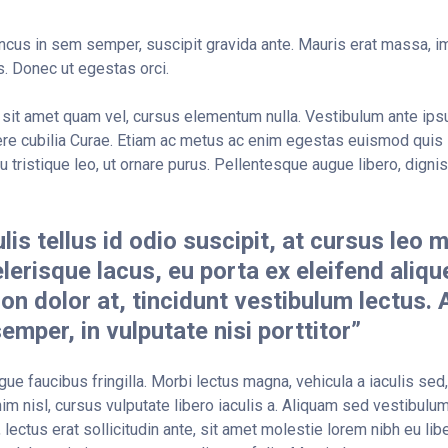
ncus in sem semper, suscipit gravida ante. Mauris erat massa, im
. Donec ut egestas orci.
sit amet quam vel, cursus elementum nulla. Vestibulum ante ipsu
uere cubilia Curae. Etiam ac metus ac enim egestas euismod quis
u tristique leo, ut ornare purus. Pellentesque augue libero, dignis
lis tellus id odio suscipit, at cursus leo 
erisque lacus, eu porta ex eleifend aliqu
 non dolor at, tincidunt vestibulum lectus.
semper, in vulputate nisi porttitor”
ue faucibus fringilla. Morbi lectus magna, vehicula a iaculis sed, 
m nisl, cursus vulputate libero iaculis a. Aliquam sed vestibulum 
, lectus erat sollicitudin ante, sit amet molestie lorem nibh eu libe