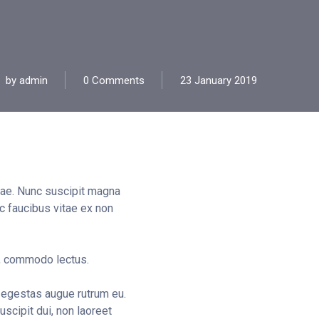
by
admin
0 Comments
23 January 2019
itae. Nunc suscipit magna
ec faucibus vitae ex non
in, commodo lectus.
n egestas augue rutrum eu.
scipit dui, non laoreet