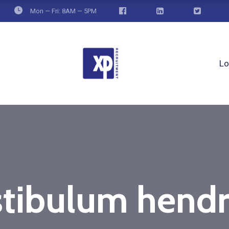
Mon — Fri: 8AM — 5PM
Lo
tibulum hendr