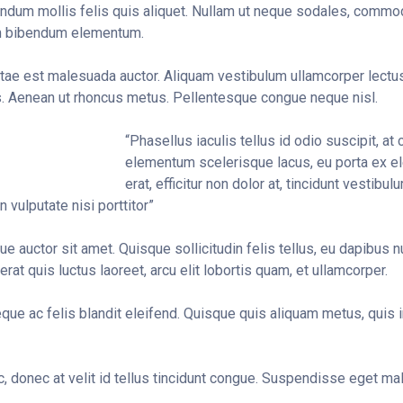
endum mollis felis quis aliquet. Nullam ut neque sodales, commo
m bibendum elementum.
itae est malesuada auctor. Aliquam vestibulum ullamcorper lec
. Aenean ut rhoncus metus. Pellentesque congue neque nisl.
“Phasellus iaculis tellus id odio suscipit, at
elementum scelerisque lacus, eu porta ex el
erat, efficitur non dolor at, tincidunt vestibu
n vulputate nisi porttitor”
 auctor sit amet. Quisque sollicitudin felis tellus, eu dapibus nul
rat quis luctus laoreet, arcu elit lobortis quam, et ullamcorper.
que ac felis blandit eleifend. Quisque quis aliquam metus, quis i
 donec at velit id tellus tincidunt congue. Suspendisse eget mal