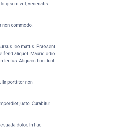
do ipsum vel, venenatis
tus non commodo.
 cursus leo mattis. Praesent
eifend aliquet. Mauris odio
lum lectus. Aliquam tincidunt
la porttitor non.
mperdiet justo. Curabitur
esuada dolor. In hac