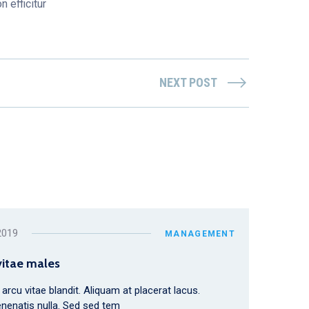
 efficitur
NEXT POST
2019
MANAGEMENT
vitae males
n arcu vitae blandit. Aliquam at placerat lacus.
nenatis nulla. Sed sed tem