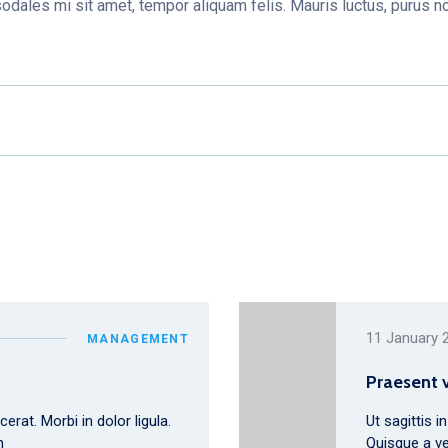
dales mi sit amet, tempor aliquam felis. Mauris luctus, purus non
11 January 
MANAGEMENT
Praesent 
erat. Morbi in dolor ligula.
Ut sagittis i
m
Quisque a ve