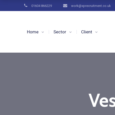
01604 866229
work@xprecruitment.co.uk
Home
Sector
Client
Ves